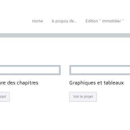
Home
À propos de…
Édition * immobilier *
re des chapitres
Graphiques et tableaux
rojet
Voir le projet