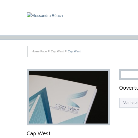
>
>
Home Page
Cap West
Cap West
Ouvertu
Voir le p
Cap West