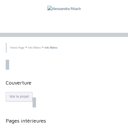
>
>
Home Page
Info Mémo
Info Mémo
Couverture
Voir le projet
Pages intérieures